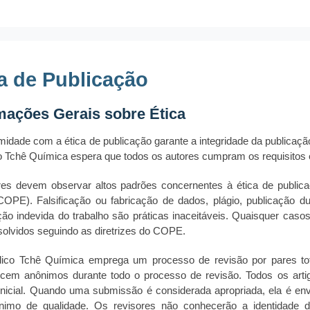
a de Publicação
mações Gerais sobre Ética
midade com a ética de publicação garante a integridade da publicação 
o Tchê Química espera que todos os autores cumpram os requisitos 
es devem observar altos padrões concernentes à ética de publica
COPE). Falsificação ou fabricação de dados, plágio, publicação 
ção indevida do trabalho são práticas inaceitáveis. Quaisquer cas
solvidos seguindo as diretrizes do COPE.
ico Tchê Química emprega um processo de revisão por pares tota
cem anônimos durante todo o processo de revisão. Todos os arti
l inicial. Quando uma submissão é considerada apropriada, ela é env
nimo de qualidade. Os revisores não conhecerão a identidade do