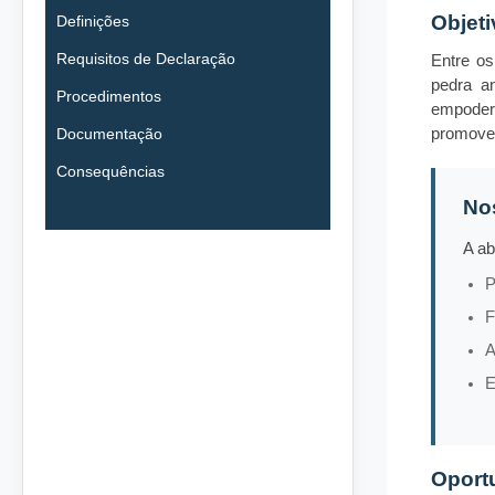
Objeti
Definições
Requisitos de Declaração
Entre o
pedra a
Procedimentos
empoder
Documentação
promoven
Consequências
No
A ab
P
F
A
E
Oportu