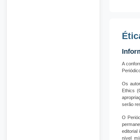
Étic
Infor
A confor
Periódic
Os autor
Ethics (
apropria
serão re
O Periód
permane
editoria
nível mí