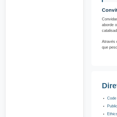
Convi
Convidam
aborde o
catalisa
Através 
que pesq
Dir
Code 
Publi
Ethic