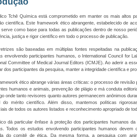
rodução
ico Tchê Química está comprometido em manter os mais altos pad
ão científica. Este framework ético abrangente, estabelecido de ac
serve como base para todas as publicações dentro de nosso periódi
ncia, justiça e rigor científico em todo o processo de publicação.
retrizes são baseadas em múltiplas fontes respeitadas na public
s envolvendo participantes humanos, o International Council for
ional Committee of Medical Journal Editors (ICMJE). Ao aderir a ess
r dos participantes da pesquisa, manter a integridade científica e pr
amework ético abrange várias áreas críticas: o processo de revisão p
antes humanos e animais, prevenção de plágio e má conduta editor
go onde tanto revisores quanto autores permanecem anônimos durant
l do mérito científico. Além disso, mantemos políticas rigorosa
iais de todos os autores listados e reconhecimento apropriado de to
ico dá particular ênfase à proteção dos participantes humanos da
as. Todos os estudos envolvendo participantes humanos devem 
ada do comitê de ética. Da mesma forma, a pesquisa com animais