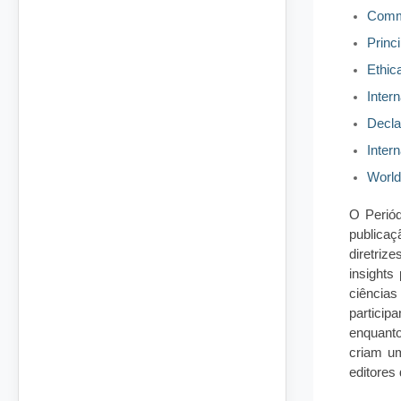
Commi
Princ
Ethica
Inter
Decla
Inter
World
O Periód
publicaç
diretriz
insights
ciências
particip
enquanto
criam um
editores