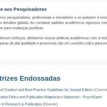
te aos Pesquisadores
os pesquisadores, profissionais e inovadores a se juntarem à nossa
s desafios globais. Ao combinar padrões acadêmicos rigorosos c
dor para mudanças positivas.
desses esforços, alinhamos nossas práticas acadêmicas com a visã
uisas de alta qualidade e acessíveis são um caminho crítico para en
etrizes Endossadas
of Conduct and Best-Practice Guidelines for Journal Editors
(Committ
cation Ethics and Publication Malpractice Statement – PsychOpen
s in Research & Publication
(Elsevier)