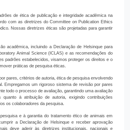
rões de ética de publicação e integridade acadêmica na
ordo com as diretrizes do Committee on Publication Ethics
co. Nossas diretrizes éticas são projetadas para garantir
ação acadêmica, incluindo a Declaração de Helsinque para
 Laboratory Animal Science (ICLAS) e as recomendações do
es padrões estabelecidos, visamos proteger os direitos e o
omover práticas de pesquisa éticas.
or pares, critérios de autoria, ética de pesquisa envolvendo
ial. Empregamos um rigoroso sistema de revisão por pares
e todo o processo de avaliação, garantindo uma avaliação
s quanto à atribuição de autoria, exigindo contribuições
dos os colaboradores da pesquisa.
 pesquisa e à garantia do tratamento ético de animais em
cumprir a Declaração de Helsinque e receber aprovação
 deve aderir às diretrizes institucionais, nacionais e