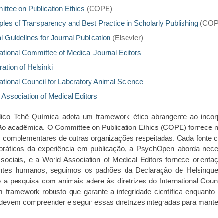
ttee on Publication Ethics
(COPE)
iples of Transparency and Best Practice in Scholarly Publishing
(COP
l Guidelines for Journal Publication
(Elsevier)
national Committee of Medical Journal Editors
ration of Helsinki
national Council for Laboratory Animal Science
 Association of Medical Editors
ico Tchê Química adota um framework ético abrangente ao incorpo
ão acadêmica. O Committee on Publication Ethics (COPE) fornece 
es complementares de outras organizações respeitadas. Cada fonte co
 práticos da experiência em publicação, a PsychOpen aborda nec
 sociais, e a World Association of Medical Editors fornece orienta
antes humanos, seguimos os padrões da Declaração de Helsinque e
 a pesquisa com animais adere às diretrizes do International Counc
 framework robusto que garante a integridade científica enquant
 devem compreender e seguir essas diretrizes integradas para mant