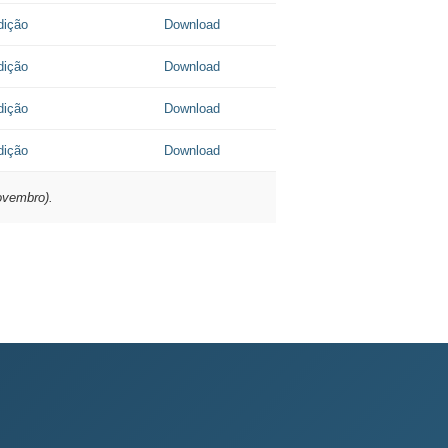
dição
Download
dição
Download
dição
Download
dição
Download
novembro).